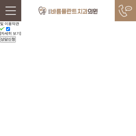
빠른
상담신청
개인정보처리방침
및 이용약관
[자세히 보기]
상담신청
SIJI BAREUM PLANT DENTAL CLINIC
커뮤니티
내 치아처럼 정확하게 치료하는
시지바름플란트치과의원입니다.