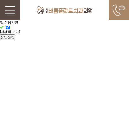
빠른
상담신청
개인정보처리방침
및 이용약관
[자세히 보기]
상담신청
SIJI BAREUM PLANT DENTAL CLINIC
커뮤니티
내 치아처럼 정확하게 치료하는
시지바름플란트치과의원입니다.