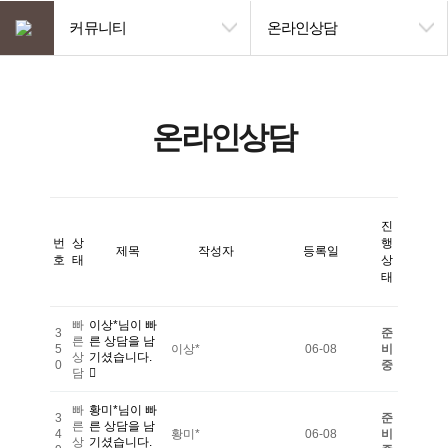
커뮤니티
온라인상담
온라인상담
진
번
상
행
제목
작성자
등록일
호
태
상
태
빠
이상*님이 빠
3
준
른
른 상담을 남
5
이상*
06-08
비
상
기셨습니다.
0
중
담
빠
황미*님이 빠
3
준
른
른 상담을 남
4
황미*
06-08
비
상
기셨습니다.