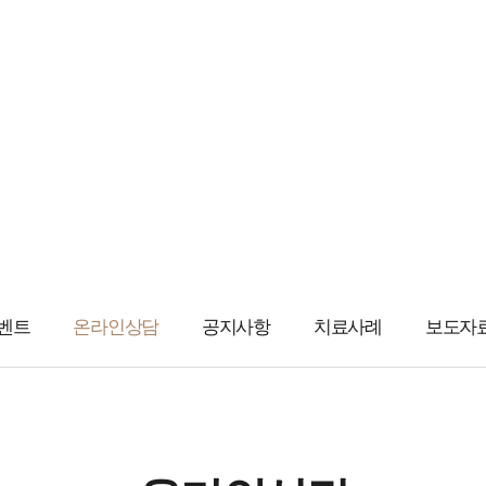
커뮤니티
 치아처럼 정확하게 치료하는 시지바름플란트치과의원입니
벤트
온라인상담
공지사항
치료사례
보도자