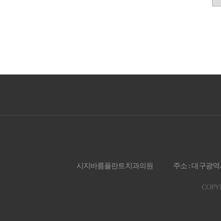
시지바름플란트치과의원
주소 : 대구광역
COPYR