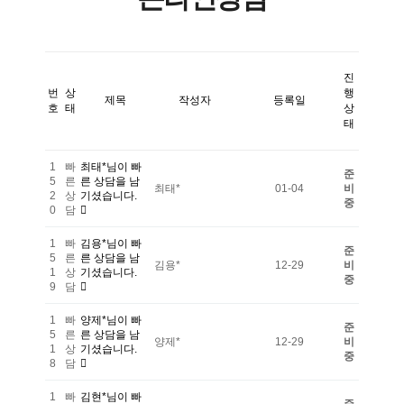
진
번
상
행
제목
작성자
등록일
호
태
상
태
1
빠
최태*님이 빠
준
5
른
른 상담을 남
최태*
01-04
비
2
상
기셨습니다.
중
0
담
1
빠
김용*님이 빠
준
5
른
른 상담을 남
김용*
12-29
비
1
상
기셨습니다.
중
9
담
1
빠
양제*님이 빠
준
5
른
른 상담을 남
양제*
12-29
비
1
상
기셨습니다.
중
8
담
1
빠
김현*님이 빠