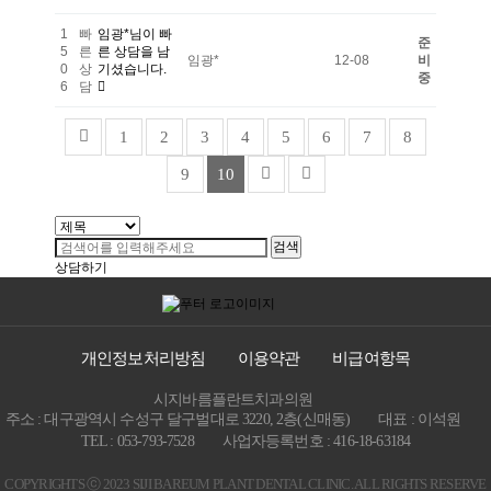
1
빠
임광*님이 빠
준
5
른
른 상담을 남
임광*
12-08
비
0
상
기셨습니다.
중
6
담
1
2
3
4
5
6
7
8
9
10
검색
상담하기
개인정보처리방침
이용약관
비급여항목
시지바름플란트치과의원
주소 : 대구광역시 수성구 달구벌대로 3220, 2층(신매동)
대표 : 이석원
TEL : 053-793-7528
사업자등록번호 : 416-18-63184
COPYRIGHTS ⓒ 2023 SIJI BAREUM PLANT DENTAL CLINIC. ALL RIGHTS RESERVE